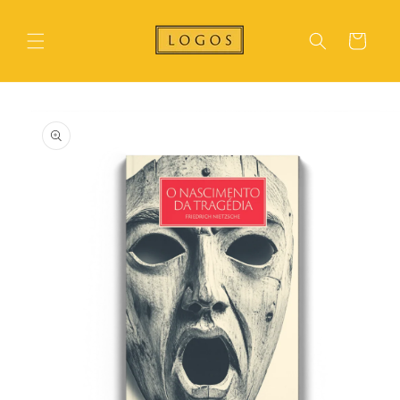
Pular
para o
conteúdo
Carrinho
Pular para
as
informações
do produto