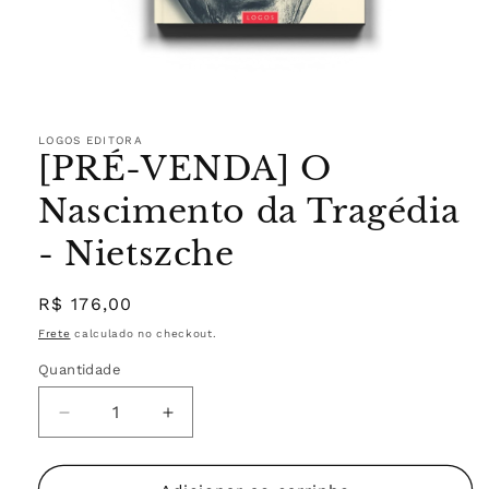
Abrir
mídia
1
LOGOS EDITORA
[PRÉ-VENDA] O
na
janela
modal
Nascimento da Tragédia
- Nietszche
Preço
R$ 176,00
normal
Frete
calculado no checkout.
Quantidade
Diminuir
Aumentar
a
a
quantidade
quantidade